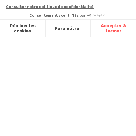
Contact
de 9h à 13h
Satisfait ou
remboursé, retour
1ère visite
Par
ou échange
Messenger
Commander à
Codes
partir du catalogue
Par email :
promotionnels
Contactez-
Questions
nous
Glossaire des
fréquentes
produits chimiques
Par courrier
:
Confort et
Informations
environnementales
Vie - BP
des produits
20100 -
7700
Mouscron
A propos de
nous
Partenariats
Avis Clients
Données
Paramétrer
Mentions
Conditions
Access
personnelles et
les cookies
légales
générales de