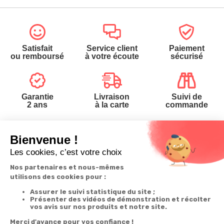
Satisfait
Service client
Paiement
ou remboursé
à votre écoute
sécurisé
Garantie
Livraison
Suivi de
2 ans
à la carte
commande
Votre
Nos services
Contactez-nous
commande
Besoin d'aide
Téléphone
:
0900-
0.50€/mi
Suivi de
Abonnement à la
50005
commande
newsletter
Du lundi au
Livraison
Désabonnement à
samedi de 8h à
la newsletter
20h
Paiement facilité
et le dimanche