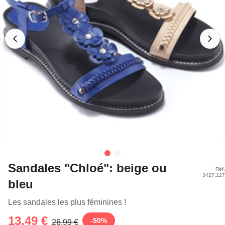
Sandales "Chloé": beige ou
Réf.
3427.127
bleu
Les sandales les plus féminines !
13,49 €
-
50
%
26,99 €