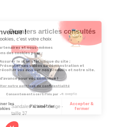
Derniers articles consultés
Promo
Sandales "Chloé" Beige -
taille 37