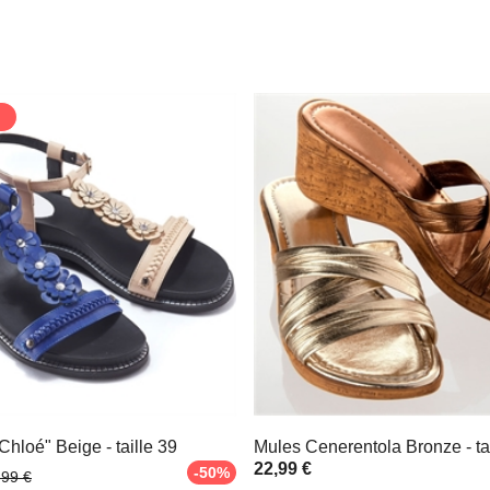
hloé" Beige - taille 39
Mules Cenerentola Bronze - tai
22,99 €
-50%
,99 €