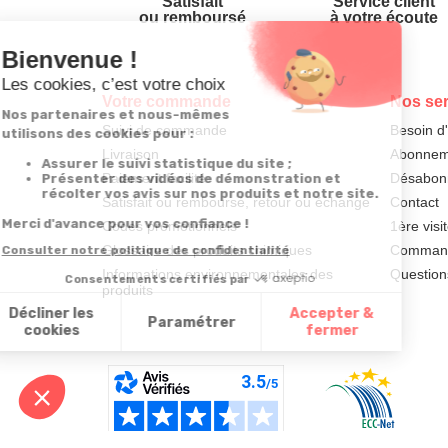
Satisfait
Service client
ou remboursé
à votre écoute
Votre commande
Nos ser
Suivi de commande
Besoin d
Livraison
Abonneme
Paiement facilité
Désabonn
Satisfait ou remboursé, retour ou échange
Contact
Codes promotionnels
1ère visi
Glossaire des produits chimiques
Commande
Informations environnementales des
Question
produits