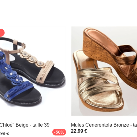
hloé" Beige - taille 39
Mules Cenerentola Bronze - tai
22,99 €
-50%
,99 €