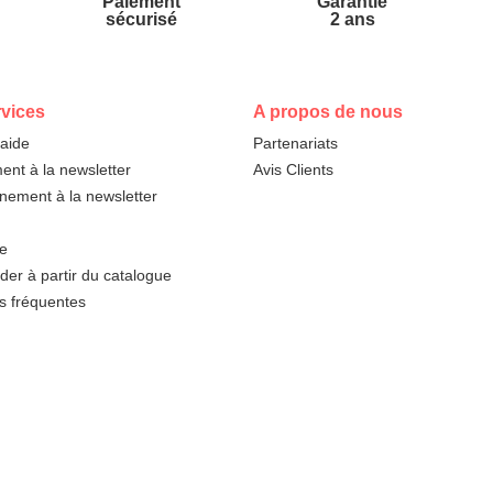
Paiement
Garantie
sécurisé
2 ans
vices
A propos de nous
'aide
Partenariats
nt à la newsletter
Avis Clients
ement à la newsletter
te
r à partir du catalogue
s fréquentes