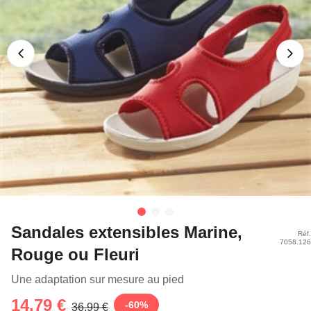
Sandales extensibles Marine,
Réf.
7058.126
Rouge ou Fleuri
Une adaptation sur mesure au pied
14,79 €
-
60
%
36,99 €