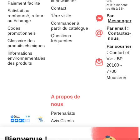
la newsletter
20h
Paiement facilité
et le dimanche
Contact
de 9h à 13h
Satisfait ou
remboursé, retour
1ère visite
Par
ou échange
Messenger
Commander à
Codes
partir du catalogue
Par email :
promotionnels
Contactez-
Questions
nous
Glossaire des
fréquentes
produits chimiques
Par courrier
:
Confort et
Informations
environnementales
Vie - BP
des produits
20100 -
7700
Mouscron
A propos de
nous
Partenariats
Avis Clients