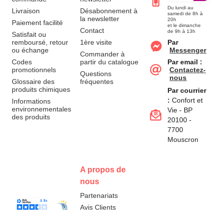
Du lundi au
Livraison
Désabonnement à
samedi de 8h à
la newsletter
20h
Paiement facilité
et le dimanche
Contact
de 9h à 13h
Satisfait ou
remboursé, retour
1ère visite
Par
ou échange
Messenger
Commander à
Codes
partir du catalogue
Par email :
promotionnels
Contactez-
Questions
nous
Glossaire des
fréquentes
produits chimiques
Par courrier
:
Confort et
Informations
environnementales
Vie - BP
des produits
20100 -
7700
Mouscron
A propos de
nous
Partenariats
Avis Clients