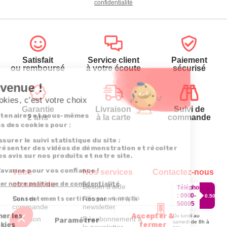
confidentialité
Satisfait
Service client
Paiement
ou remboursé
à votre écoute
sécurisé
Garantie
Livraison
Suivi de
2 ans
à la carte
commande
Votre
Nos services
Contactez-nous
commande
Besoin d'aide
Téléphone
:
0900-
0.50€/mi
Suivi de
Abonnement à la
50005
commande
newsletter
Du lundi au
Livraison
Désabonnement à
samedi de 8h à