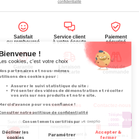
confidentialité
Satisfait
Service client
Paiement
ou remboursé
à votre écoute
sécurisé
Garantie
Livraison
Suivi de
2 ans
à la carte
commande
Votre
Nos services
Contactez-nous
commande
Besoin d'aide
Téléphone
:
0900-
0.50€/mi
Suivi de
Abonnement à la
50005
commande
newsletter
Du lundi au
Livraison
Désabonnement à
samedi de 8h à