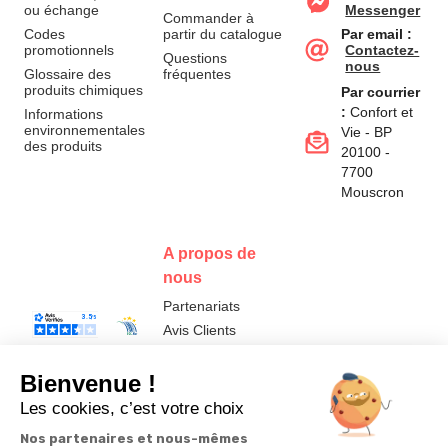
ou échange
Messenger
Commander à
Codes
partir du catalogue
Par email :
promotionnels
Contactez-
Questions
nous
Glossaire des
fréquentes
produits chimiques
Par courrier
:
Confort et
Informations
environnementales
Vie - BP
des produits
20100 -
7700
Mouscron
A propos de
nous
Partenariats
Avis Clients
Données
Paramétrer
Mentions
Conditions
Access
personnelles et
les cookies
légales
générales de
cookies
vente