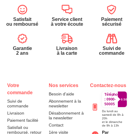
Satisfait
Service client
Paiement
ou remboursé
à votre écoute
sécurisé
Garantie
Livraison
Suivi de
2 ans
à la carte
commande
Votre
Nos services
Contactez-nous
commande
Besoin d'aide
Téléphone
:
0900-
0.50€/mi
Suivi de
Abonnement à la
50005
commande
newsletter
Du lundi au
Livraison
Désabonnement à
samedi de 8h à
la newsletter
20h
Paiement facilité
et le dimanche
Contact
de 9h à 13h
Satisfait ou
remboursé, retour
1ère visite
Par