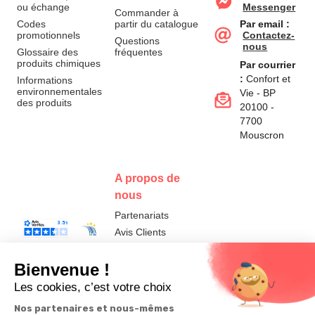
ou échange
Messenger
Commander à
Codes
partir du catalogue
Par email :
promotionnels
Contactez-
Questions
nous
Glossaire des
fréquentes
produits chimiques
Par courrier
:
Confort et
Informations
environnementales
Vie - BP
des produits
20100 -
7700
Mouscron
A propos de
nous
Partenariats
Avis Clients
Données
Paramétrer
Mentions
Conditions
Access
personnelles et
les cookies
légales
générales de
cookies
vente