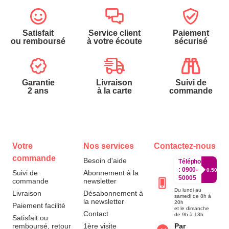
Satisfait
Service client
Paiement
ou remboursé
à votre écoute
sécurisé
Garantie
Livraison
Suivi de
2 ans
à la carte
commande
Votre
Nos services
Contactez-nous
commande
Besoin d'aide
Téléphone
:
0900-
0.50€/mi
Suivi de
Abonnement à la
50005
commande
newsletter
Du lundi au
Livraison
Désabonnement à
samedi de 8h à
la newsletter
20h
Paiement facilité
et le dimanche
Contact
de 9h à 13h
Satisfait ou
remboursé, retour
1ère visite
Par