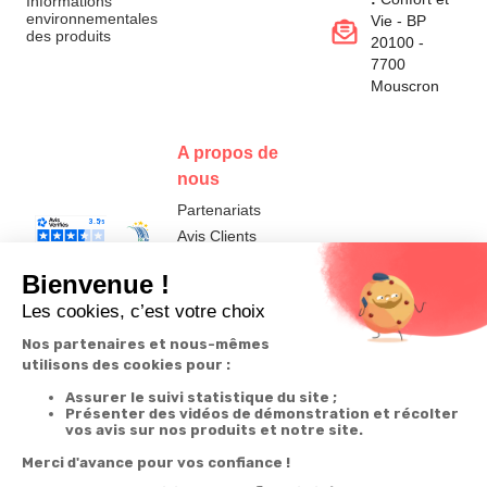
Informations
environnementales
Vie - BP
des produits
20100 -
7700
Mouscron
A propos de
nous
Partenariats
Avis Clients
Données
Paramétrer
Mentions
Conditions
Access
personnelles et
les cookies
légales
générales de
cookies
vente
FR