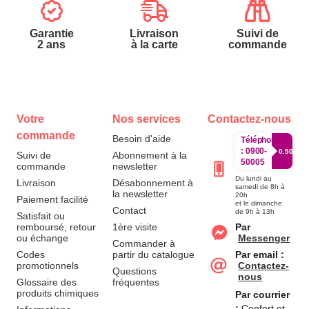
Garantie
Livraison
Suivi de
2 ans
à la carte
commande
Votre
Nos services
Contactez-nous
commande
Besoin d'aide
Téléphone
:
0900-
0.50€/mi
Suivi de
Abonnement à la
50005
commande
newsletter
Du lundi au
Livraison
Désabonnement à
samedi de 8h à
la newsletter
20h
Paiement facilité
et le dimanche
Contact
de 9h à 13h
Satisfait ou
remboursé, retour
1ère visite
Par
ou échange
Messenger
Commander à
Codes
partir du catalogue
Par email :
promotionnels
Contactez-
Questions
nous
Glossaire des
fréquentes
produits chimiques
Par courrier
:
Confort et