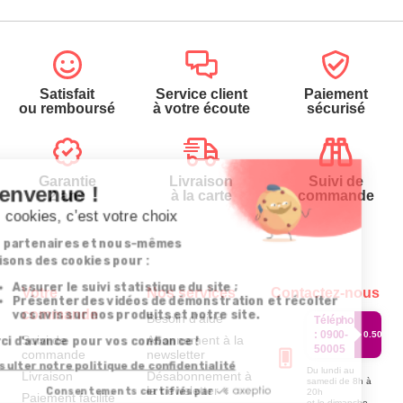
Satisfait
Service client
Paiement
ou remboursé
à votre écoute
sécurisé
Garantie
Livraison
Suivi de
2 ans
à la carte
commande
Votre
Nos services
Contactez-nous
commande
Besoin d'aide
Téléphone
:
0900-
0.50€/mi
Suivi de
Abonnement à la
50005
commande
newsletter
Du lundi au
Livraison
Désabonnement à
samedi de 8h à
la newsletter
20h
Paiement facilité
et le dimanche