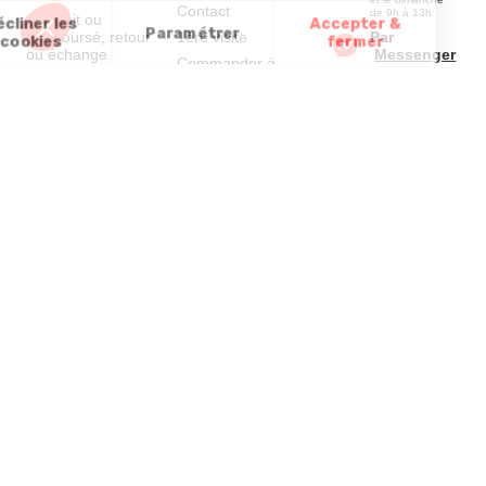
Contact
de 9h à 13h
Satisfait ou
remboursé, retour
1ère visite
Par
ou échange
Messenger
Commander à
Codes
partir du catalogue
Par email :
promotionnels
Contactez-
Questions
nous
Glossaire des
fréquentes
produits chimiques
Par courrier
:
Confort et
Informations
environnementales
Vie - BP
des produits
20100 -
7700
Mouscron
A propos de
nous
Partenariats
Avis Clients
Données
Paramétrer
Mentions
Conditions
Access