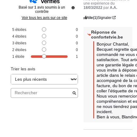
une expérience du
Basé sur
1
avis soumis à un
18/03/2022
par
A.A.
contrôle
Utile
(1)
Signaler
Voir tous les avis sur ce site
5
étoiles
0
Réponse de
4
étoiles
0
confortetvie.be
3
étoiles
0
Bonjour Chantal, 

Becquet regrette que 
2
étoiles
0
commandé ne vous d
1
étoile
1
satisfaction. Tout art
une garantie légale d
Trier les avis
vous invite à déposer
article dans le relais 
accompagné de la co
facture, du bon de r
coller l'étiquette de r
Nous vous remercion
compréhension et es
ne nous tiendrez pas 
incident.							

Bien à vous, Blandin