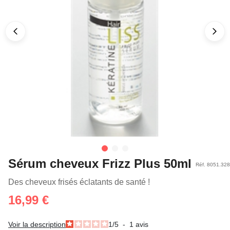
Sérum cheveux Frizz Plus 50ml
Réf. 8051.328
Des cheveux frisés éclatants de santé !
16,99 €
Voir la description
1
/
5
-
1
avis