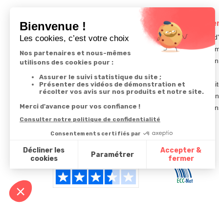
Votre commande
Nos ser
Suivi de commande
Besoin d
Livraison
Abonneme
Paiement facilité
Désabonn
Satisfait ou remboursé, retour ou échange
Contact
Codes promotionnels
1ère visi
Glossaire des produits chimiques
Commande
Informations environnementales des
Question
produits