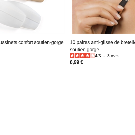
ussinets confort soutien-gorge
10 paires anti-glisse de bretel
soutien gorge
4
/
5
-
3
avis
8,99 €