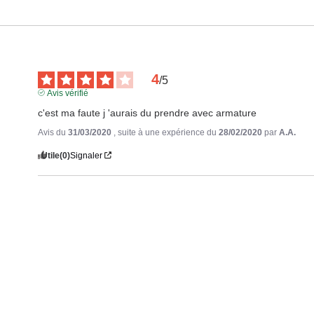
4
/
5
Avis vérifié
c'est ma faute j 'aurais du prendre avec armature
Avis du
31/03/2020
, suite à une expérience du
28/02/2020
par
A.A.
Utile
(0)
Signaler