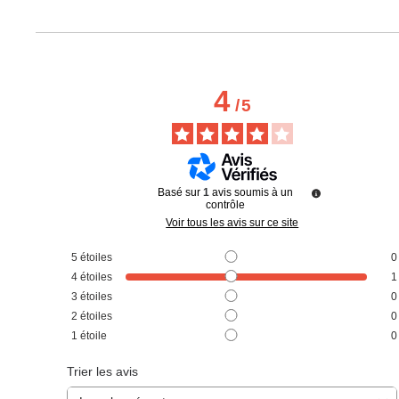
4
/
5
Basé sur
1
avis soumis à un
contrôle
Voir tous les avis sur ce site
5
étoiles
0
4
étoiles
1
3
étoiles
0
2
étoiles
0
1
étoile
0
Trier les avis