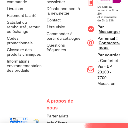
50005
commande
newsletter
Du lundi au
Livraison
Désabonnement à
samedi de 8h à
la newsletter
20h
Paiement facilité
et le dimanche
Contact
de 9h à 13h
Satisfait ou
remboursé, retour
1ère visite
Par
ou échange
Messenger
Commander à
Codes
partir du catalogue
Par email :
promotionnels
Contactez-
Questions
nous
Glossaire des
fréquentes
produits chimiques
Par courrier
:
Confort et
Informations
environnementales
Vie - BP
des produits
20100 -
7700
Mouscron
A propos de
nous
Partenariats
Avis Clients