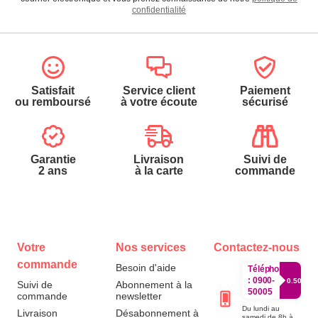
confidentialité
Satisfait
Service client
Paiement
ou remboursé
à votre écoute
sécurisé
Garantie
Livraison
Suivi de
2 ans
à la carte
commande
Votre
Nos services
Contactez-nous
commande
Besoin d'aide
Téléphone
:
0900-
0.50€/mi
Suivi de
Abonnement à la
50005
commande
newsletter
Du lundi au
Livraison
Désabonnement à
samedi de 8h à