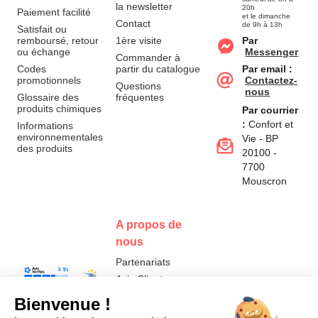
la newsletter
20h
Paiement facilité
et le dimanche
Contact
de 9h à 13h
Satisfait ou
remboursé, retour
1ère visite
Par
ou échange
Messenger
Commander à
Codes
partir du catalogue
Par email :
promotionnels
Contactez-
Questions
nous
Glossaire des
fréquentes
produits chimiques
Par courrier
:
Confort et
Informations
environnementales
Vie - BP
des produits
20100 -
7700
Mouscron
A propos de
nous
Partenariats
Avis Clients