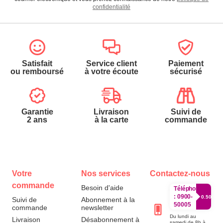
confidentialité
Satisfait
Service client
Paiement
ou remboursé
à votre écoute
sécurisé
Garantie
Livraison
Suivi de
2 ans
à la carte
commande
Votre
Nos services
Contactez-nous
commande
Besoin d'aide
Téléphone
:
0900-
0.50€/mi
Suivi de
Abonnement à la
50005
commande
newsletter
Du lundi au
Livraison
Désabonnement à
samedi de 8h à