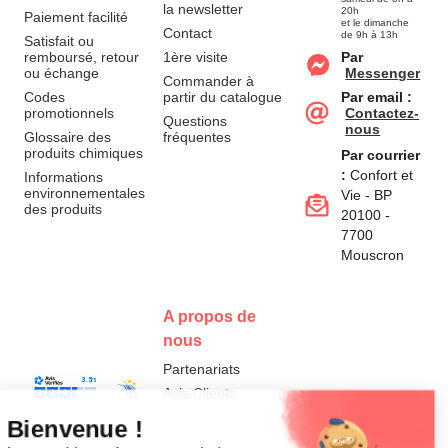
la newsletter
20h
Paiement facilité
et le dimanche
Contact
de 9h à 13h
Satisfait ou
remboursé, retour
1ère visite
Par
ou échange
Messenger
Commander à
Codes
partir du catalogue
Par email :
promotionnels
Contactez-
Questions
nous
Glossaire des
fréquentes
produits chimiques
Par courrier
:
Confort et
Informations
environnementales
Vie - BP
des produits
20100 -
7700
Mouscron
A propos de
nous
Partenariats
Avis Clients