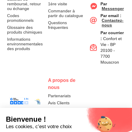
remboursé, retour
1ère visite
Par
ou échange
Messenger
Commander à
Codes
partir du catalogue
Par email :
promotionnels
Contactez-
Questions
nous
Glossaire des
fréquentes
produits chimiques
Par courrier
:
Confort et
Informations
environnementales
Vie - BP
des produits
20100 -
7700
Mouscron
A propos de
nous
Partenariats
Avis Clients
Données
Paramétrer
Mentions
Conditions
Access
personnelles et
les cookies
légales
générales de
cookies
vente