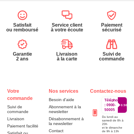
Satisfait
Service client
Paiement
ou remboursé
à votre écoute
sécurisé
Garantie
Livraison
Suivi de
2 ans
à la carte
commande
Votre
Nos services
Contactez-nous
commande
Besoin d'aide
Téléphone
:
0900-
0.50€/mi
Suivi de
Abonnement à la
50005
commande
newsletter
Du lundi au
Livraison
Désabonnement à
samedi de 8h à
la newsletter
20h
Paiement facilité
et le dimanche
Contact
de 9h à 13h
Satisfait ou