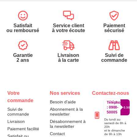
Satisfait
Service client
Paiement
ou remboursé
à votre écoute
sécurisé
Garantie
Livraison
Suivi de
2 ans
à la carte
commande
Votre
Nos services
Contactez-nous
commande
Besoin d'aide
Téléphone
:
0900-
0.50€/mi
Suivi de
Abonnement à la
50005
commande
newsletter
Du lundi au
Livraison
Désabonnement à
samedi de 8h à
la newsletter
20h
Paiement facilité
et le dimanche
Contact
de 9h à 13h
Satisfait ou