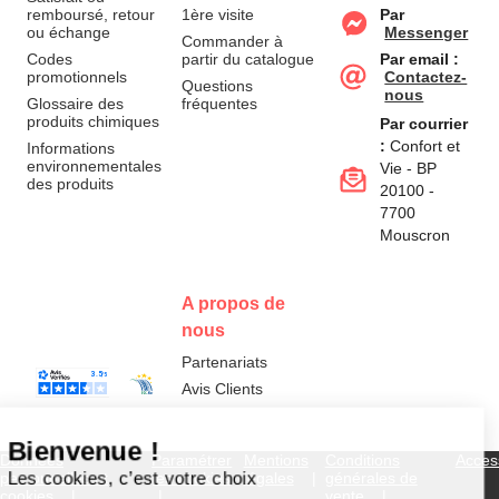
remboursé, retour
1ère visite
Par
ou échange
Messenger
Commander à
Codes
partir du catalogue
Par email :
promotionnels
Contactez-
Questions
nous
Glossaire des
fréquentes
produits chimiques
Par courrier
:
Confort et
Informations
environnementales
Vie - BP
des produits
20100 -
7700
Mouscron
A propos de
nous
Partenariats
Avis Clients
Données
Paramétrer
Mentions
Conditions
Access
personnelles et
les cookies
légales
générales de
cookies
vente