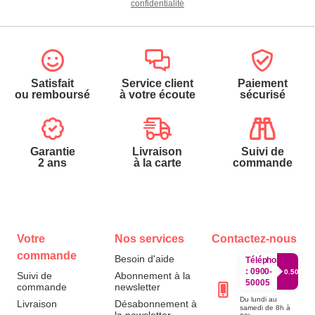
confidentialité
Satisfait
Service client
Paiement
ou remboursé
à votre écoute
sécurisé
Garantie
Livraison
Suivi de
2 ans
à la carte
commande
Votre
Nos services
Contactez-nous
commande
Besoin d'aide
Téléphone
:
0900-
0.50€/mi
Suivi de
Abonnement à la
50005
commande
newsletter
Du lundi au
Livraison
Désabonnement à
samedi de 8h à