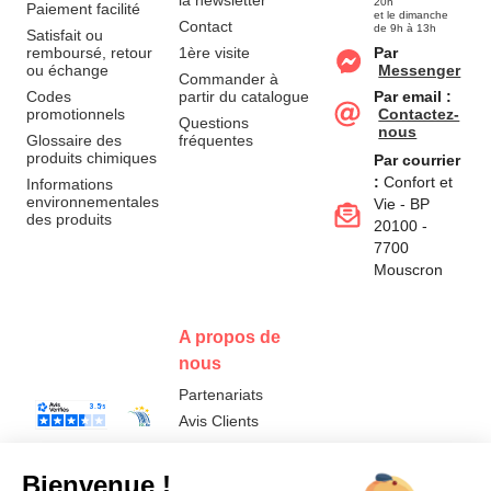
la newsletter
20h
Paiement facilité
et le dimanche
Contact
de 9h à 13h
Satisfait ou
remboursé, retour
1ère visite
Par
ou échange
Messenger
Commander à
Codes
partir du catalogue
Par email :
promotionnels
Contactez-
Questions
nous
Glossaire des
fréquentes
produits chimiques
Par courrier
:
Confort et
Informations
environnementales
Vie - BP
des produits
20100 -
7700
Mouscron
A propos de
nous
Partenariats
Avis Clients