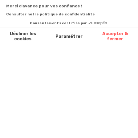
commande
Besoin d'aide
Téléphone
:
0900-
0.50€/mi
Suivi de
Abonnement à la
50005
commande
newsletter
Du lundi au
Livraison
Désabonnement à
samedi de 8h à
la newsletter
20h
Paiement facilité
et le dimanche
Contact
de 9h à 13h
Satisfait ou
remboursé, retour
1ère visite
Par
ou échange
Messenger
Commander à
Codes
partir du catalogue
Par email :
promotionnels
Contactez-
Questions
nous
Glossaire des
fréquentes
produits chimiques
Par courrier
:
Confort et
Informations
environnementales
Vie - BP
des produits
20100 -
7700
Mouscron
A propos de
nous
Partenariats