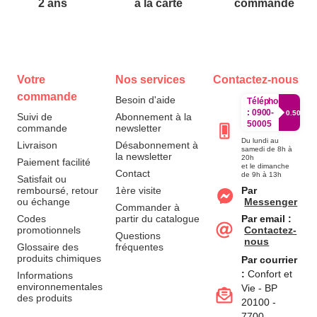
2 ans
à la carte
commande
Votre
Nos services
Contactez-nous
commande
Besoin d'aide
Téléphone
:
0900-
0.50€/mi
Suivi de
Abonnement à la
50005
commande
newsletter
Du lundi au
Livraison
Désabonnement à
samedi de 8h à
la newsletter
20h
Paiement facilité
et le dimanche
Contact
de 9h à 13h
Satisfait ou
remboursé, retour
1ère visite
Par
ou échange
Messenger
Commander à
Codes
partir du catalogue
Par email :
promotionnels
Contactez-
Questions
nous
Glossaire des
fréquentes
produits chimiques
Par courrier
:
Confort et
Informations
environnementales
Vie - BP
des produits
20100 -
7700