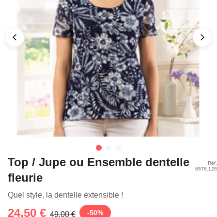
Top / Jupe ou Ensemble dentelle
Réf.
6576.128
fleurie
Quel style, la dentelle extensible !
24,50 €
-
50
%
49,00 €