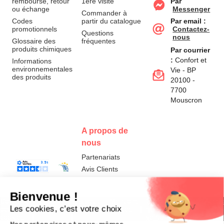
remboursé, retour
1ère visite
Par
ou échange
Messenger
Commander à
Codes
partir du catalogue
Par email :
promotionnels
Contactez-
Questions
nous
Glossaire des
fréquentes
produits chimiques
Par courrier
:
Confort et
Informations
environnementales
Vie - BP
des produits
20100 -
7700
Mouscron
A propos de
nous
Partenariats
Avis Clients
Données
Paramétrer
Mentions
Conditions
Access
personnelles et
les cookies
légales
générales de
cookies
vente