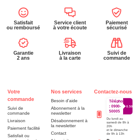
Satisfait
Service client
Paiement
ou remboursé
à votre écoute
sécurisé
Garantie
Livraison
Suivi de
2 ans
à la carte
commande
Votre
Nos services
Contactez-nous
commande
Besoin d'aide
Téléphone
:
0900-
0.50€/mi
Suivi de
Abonnement à la
50005
commande
newsletter
Du lundi au
Livraison
Désabonnement à
samedi de 8h à
la newsletter
20h
Paiement facilité
et le dimanche
Contact
de 9h à 13h
Satisfait ou