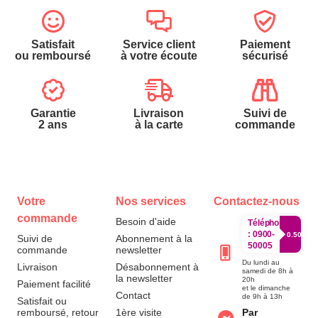
Satisfait
Service client
Paiement
ou remboursé
à votre écoute
sécurisé
Garantie
Livraison
Suivi de
2 ans
à la carte
commande
Votre
Nos services
Contactez-nous
commande
Besoin d'aide
Téléphone
:
0900-
0.50€/mi
Suivi de
Abonnement à la
50005
commande
newsletter
Du lundi au
Livraison
Désabonnement à
samedi de 8h à
la newsletter
20h
Paiement facilité
et le dimanche
Contact
de 9h à 13h
Satisfait ou
remboursé, retour
1ère visite
Par