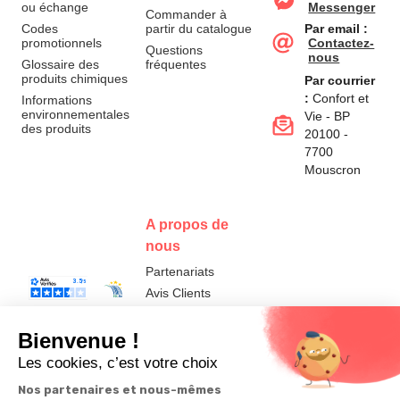
ou échange
Messenger
Commander à
Codes
partir du catalogue
Par email :
promotionnels
Contactez-
Questions
nous
Glossaire des
fréquentes
produits chimiques
Par courrier
:
Confort et
Informations
environnementales
Vie - BP
des produits
20100 -
7700
Mouscron
A propos de
nous
Partenariats
Avis Clients
Données
Paramétrer
Mentions
Conditions
Access
personnelles et
les cookies
légales
générales de
cookies
vente