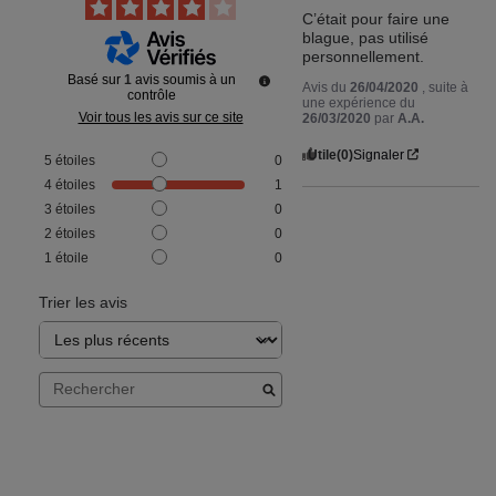
C’était pour faire une 
blague, pas utilisé 
personnellement.
Basé sur
1
avis soumis à un
Avis du
26/04/2020
, suite à
contrôle
une expérience du
Voir tous les avis sur ce site
26/03/2020
par
A.A.
Utile
(0)
Signaler
5
étoiles
0
4
étoiles
1
3
étoiles
0
2
étoiles
0
1
étoile
0
Trier les avis