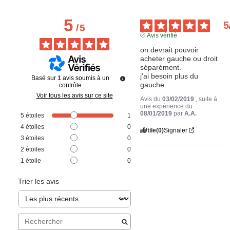
5
5
/
5
Avis vérifié
on devrait pouvoir 
acheter gauche ou droit 
séparément.

j'ai besoin plus du 
Basé sur
1
avis soumis à un
gauche.
contrôle
Voir tous les avis sur ce site
Avis du
03/02/2019
, suite à
une expérience du
08/01/2019
par
A.A.
5
étoiles
1
4
étoiles
0
Utile
(0)
Signaler
3
étoiles
0
2
étoiles
0
1
étoile
0
Trier les avis