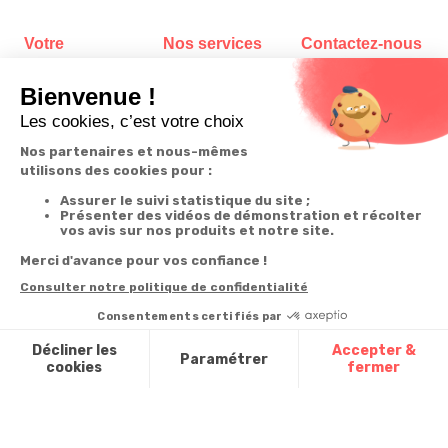
Votre
Nos services
Contactez-nous
commande
Besoin d'aide
Téléphone
:
0900-
0.50€/mi
Suivi de
Abonnement à la
50005
commande
newsletter
Du lundi au
Livraison
Désabonnement à
samedi de 8h à
la newsletter
20h
Paiement facilité
et le dimanche
Contact
de 9h à 13h
Satisfait ou
remboursé, retour
1ère visite
Par
ou échange
Messenger
Commander à
Codes
partir du catalogue
Par email :
promotionnels
Contactez-
Questions
nous
Glossaire des
fréquentes
produits chimiques
Par courrier
:
Confort et
Informations
environnementales
Vie - BP
des produits
20100 -
7700
Mouscron