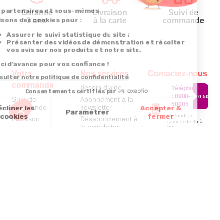
Garantie
Livraison
Suivi de
2 ans
à la carte
commande
Votre
Nos services
Contactez-nous
commande
Besoin d'aide
Téléphone
:
0900-
0.50€/mi
Suivi de
Abonnement à la
50005
commande
newsletter
Du lundi au
Livraison
Désabonnement à
samedi de 8h à
la newsletter
20h
Paiement facilité
et le dimanche
Contact
de 9h à 13h
Satisfait ou
remboursé, retour
1ère visite
Par
ou échange
Messenger
Commander à
Codes
partir du catalogue
Par email :
promotionnels
Contactez-
Questions
nous
Glossaire des
fréquentes
produits chimiques
Par courrier
:
Confort et
Informations
environnementales
Vie - BP