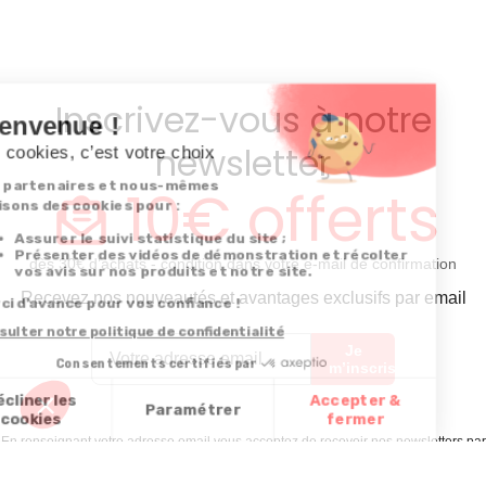
Inscrivez-vous à notre
newsletter
10€ offerts
dès 30€ d’achats - condition dans votre e-mail de confirmation
Recevez nos nouveautés et avantages exclusifs par email
Je
m’inscris
En renseignant votre adresse email vous acceptez de recevoir nos newsletters par
courrier électronique et vous prenez connaissance de notre
politique de
confidentialité