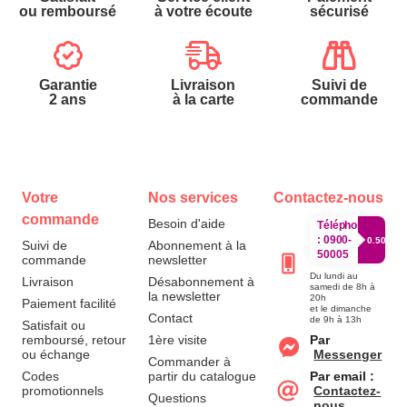
ou remboursé
à votre écoute
sécurisé
Garantie
Livraison
Suivi de
2 ans
à la carte
commande
Votre
Nos services
Contactez-nous
commande
Besoin d'aide
Téléphone
:
0900-
0.50€/mi
Suivi de
Abonnement à la
50005
commande
newsletter
Du lundi au
Livraison
Désabonnement à
samedi de 8h à
la newsletter
20h
Paiement facilité
et le dimanche
Contact
de 9h à 13h
Satisfait ou
remboursé, retour
1ère visite
Par
ou échange
Messenger
Commander à
Codes
partir du catalogue
Par email :
promotionnels
Contactez-
Questions
nous