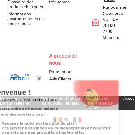
Glossaire des
fréquentes
produits chimiques
Par courrier
:
Confort et
Informations
environnementales
Vie - BP
des produits
20100 -
7700
Mouscron
A propos de
nous
Partenariats
Avis Clients
Données
Paramétrer
Mentions
Conditions
Access
personnelles et
les cookies
légales
générales de
cookies
vente
FR