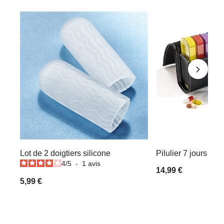
Lot de 2 doigtiers silicone
Pilulier 7 jours ave
4
/
5
-
1
avis
14,99 €
5,99 €