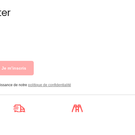
ter
Je m’inscris
aissance de notre
politique de confidentialité
Livraison
Suivi de
à la carte
commande