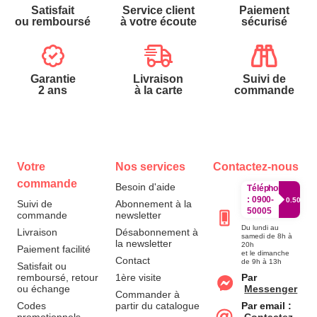
Satisfait
Service client
Paiement
ou remboursé
à votre écoute
sécurisé
Garantie
Livraison
Suivi de
2 ans
à la carte
commande
Votre
Nos services
Contactez-nous
commande
Besoin d'aide
Téléphone
:
0900-
0.50€/mi
Suivi de
Abonnement à la
50005
commande
newsletter
Du lundi au
Livraison
Désabonnement à
samedi de 8h à
la newsletter
20h
Paiement facilité
et le dimanche
Contact
de 9h à 13h
Satisfait ou
remboursé, retour
1ère visite
Par
ou échange
Messenger
Commander à
Codes
partir du catalogue
Par email :