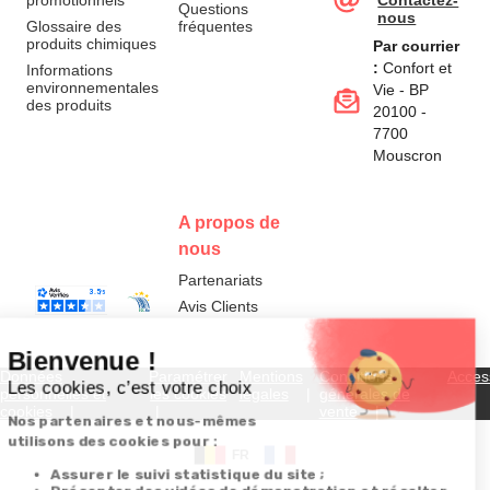
promotionnels
Contactez-
Questions
nous
Glossaire des
fréquentes
produits chimiques
Par courrier
:
Confort et
Informations
environnementales
Vie - BP
des produits
20100 -
7700
Mouscron
A propos de
nous
Partenariats
Avis Clients
Données
Paramétrer
Mentions
Conditions
Access
personnelles et
les cookies
légales
générales de
cookies
vente
FR