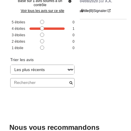
Basé sur
1
avis soumis à un
04/08/2020
par
A.A.
contrôle
Utile
(0)
Signaler
Voir tous les avis sur ce site
5
étoiles
0
4
étoiles
1
3
étoiles
0
2
étoiles
0
1
étoile
0
Trier les avis
Nous vous recommandons