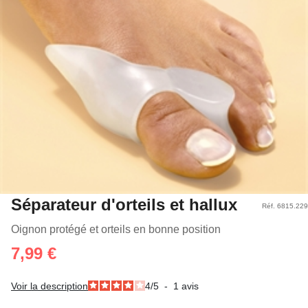
Séparateur d'orteils et hallux
Réf. 6815.229
Oignon protégé et orteils en bonne position
7,99 €
Voir la description
4
/
5
-
1
avis