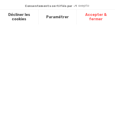
Codes
partir du catalogue
Par email :
promotionnels
Contactez-
Questions
nous
Glossaire des
fréquentes
produits chimiques
Par courrier
:
Confort et
Informations
environnementales
Vie - BP
des produits
20100 -
7700
Mouscron
A propos de
nous
Partenariats
Avis Clients
Données
Paramétrer
Mentions
Conditions
Access
personnelles et
les cookies
légales
générales de
cookies
vente
FR