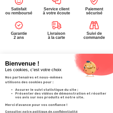
Satisfait
Service client
Paiement
ou remboursé
à votre écoute
sécurisé
Garantie
Livraison
Suivi de
2 ans
à la carte
commande
Votre
Nos services
Contactez-nous
commande
Besoin d'aide
Téléphone
:
0900-
0.50€/mi
Suivi de
Abonnement à la
50005
commande
newsletter
Du lundi au
Livraison
Désabonnement à
samedi de 8h à
la newsletter
20h
Paiement facilité
et le dimanche
Contact
de 9h à 13h
Satisfait ou
remboursé, retour
1ère visite
Par
ou échange
Messenger
Commander à