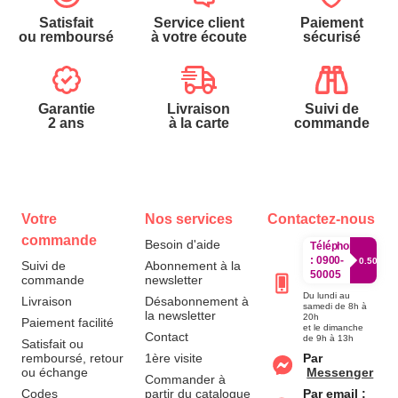
Satisfait
Service client
Paiement
ou remboursé
à votre écoute
sécurisé
Garantie
Livraison
Suivi de
2 ans
à la carte
commande
Votre
Nos services
Contactez-nous
commande
Besoin d'aide
Téléphone
:
0900-
0.50€/mi
Suivi de
Abonnement à la
50005
commande
newsletter
Du lundi au
Livraison
Désabonnement à
samedi de 8h à
la newsletter
20h
Paiement facilité
et le dimanche
Contact
de 9h à 13h
Satisfait ou
remboursé, retour
1ère visite
Par
ou échange
Messenger
Commander à
Codes
partir du catalogue
Par email :