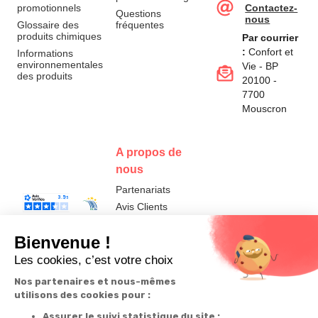
promotionnels
Contactez-
Questions
nous
Glossaire des
fréquentes
produits chimiques
Par courrier
:
Confort et
Informations
environnementales
Vie - BP
des produits
20100 -
7700
Mouscron
A propos de
nous
Partenariats
Avis Clients
Données
Paramétrer
Mentions
Conditions
Access
personnelles et
les cookies
légales
générales de
cookies
vente
FR