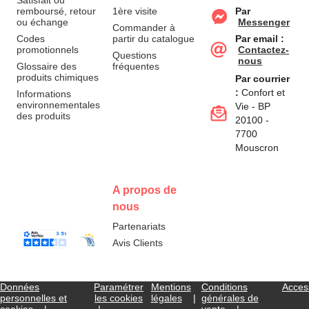
Satisfait ou
remboursé, retour
1ère visite
Par
ou échange
Messenger
Commander à
Codes
partir du catalogue
Par email :
promotionnels
Contactez-
Questions
nous
Glossaire des
fréquentes
produits chimiques
Par courrier
:
Confort et
Informations
environnementales
Vie - BP
des produits
20100 -
7700
Mouscron
A propos de
nous
Partenariats
Avis Clients
Données
Paramétrer
Mentions
Conditions
Access
personnelles et
les cookies
légales
générales de