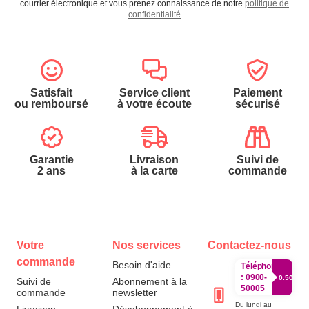
courrier électronique et vous prenez connaissance de notre
politique de
confidentialité
Satisfait
Service client
Paiement
ou remboursé
à votre écoute
sécurisé
Garantie
Livraison
Suivi de
2 ans
à la carte
commande
Votre
Nos services
Contactez-nous
commande
Besoin d'aide
Téléphone
:
0900-
0.50€/mi
Suivi de
Abonnement à la
50005
commande
newsletter
Du lundi au