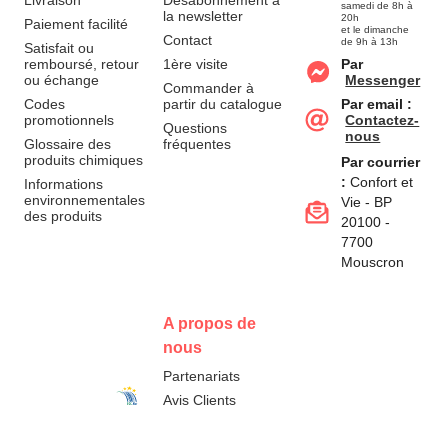
Livraison
Désabonnement à
samedi de 8h à
la newsletter
20h
Paiement facilité
et le dimanche
Contact
de 9h à 13h
Satisfait ou
remboursé, retour
1ère visite
Par
ou échange
Messenger
Commander à
Codes
partir du catalogue
Par email :
promotionnels
Contactez-
Questions
nous
Glossaire des
fréquentes
produits chimiques
Par courrier
:
Confort et
Informations
environnementales
Vie - BP
des produits
20100 -
7700
Mouscron
A propos de
nous
Partenariats
Avis Clients