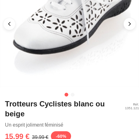
Trotteurs Cyclistes blanc ou
Réf.
1351.121
beige
Un esprit joliment féminisé
15,99 €
-
60
%
39,99 €