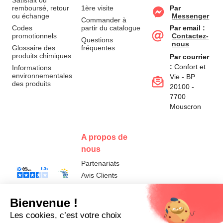
Satisfait ou
remboursé, retour
1ère visite
Par
ou échange
Messenger
Commander à
Codes
partir du catalogue
Par email :
promotionnels
Contactez-
Questions
nous
Glossaire des
fréquentes
produits chimiques
Par courrier
:
Confort et
Informations
environnementales
Vie - BP
des produits
20100 -
7700
Mouscron
A propos de
nous
Partenariats
Avis Clients
Données
Paramétrer
Mentions
Conditions
Access
personnelles et
les cookies
légales
générales de