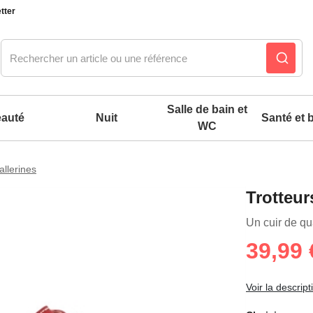
tter
Salle de bain et
auté
Nuit
Santé et b
WC
allerines
Notre produit du m
Notre produit du m
Notre produit du m
Notre produit du m
Notre produit du m
Notre produit du m
Notre produit du m
Notre produit du m
Trotteur
es confort mixtes
Un cuir de qu
39,99 
 accessoires pieds
Voir la descript