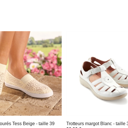
jourés Tess Beige - taille 39
Trotteurs margot Blanc - taille 