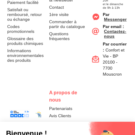
la newsletter
20h
Paiement facilité
et le dimanche
Contact
de 9h à 13h
Satisfait ou
remboursé, retour
1ère visite
Par
ou échange
Messenger
Commander à
Codes
partir du catalogue
Par email :
promotionnels
Contactez-
Questions
nous
Glossaire des
fréquentes
produits chimiques
Par courrier
:
Confort et
Informations
environnementales
Vie - BP
des produits
20100 -
7700
Mouscron
A propos de
nous
Partenariats
Avis Clients