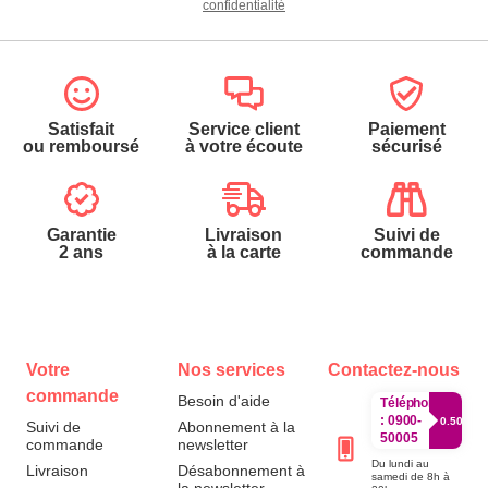
confidentialité
Satisfait
Service client
Paiement
ou remboursé
à votre écoute
sécurisé
Garantie
Livraison
Suivi de
2 ans
à la carte
commande
Votre
Nos services
Contactez-nous
commande
Besoin d'aide
Téléphone
:
0900-
0.50€/mi
Suivi de
Abonnement à la
50005
commande
newsletter
Du lundi au
Livraison
Désabonnement à
samedi de 8h à