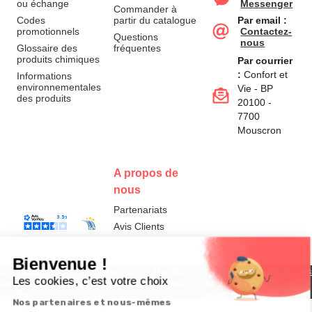
ou échange
Messenger
Commander à
Codes
partir du catalogue
Par email :
promotionnels
Contactez-
Questions
nous
Glossaire des
fréquentes
produits chimiques
Par courrier
:
Confort et
Informations
environnementales
Vie - BP
des produits
20100 -
7700
Mouscron
A propos de
nous
Partenariats
Avis Clients
Données
Paramétrer
Mentions
Conditions
Access
personnelles et
les cookies
légales
générales de
cookies
vente