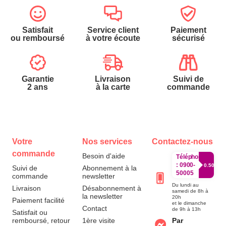
Satisfait
Service client
Paiement
ou remboursé
à votre écoute
sécurisé
Garantie
Livraison
Suivi de
2 ans
à la carte
commande
Votre
Nos services
Contactez-nous
commande
Besoin d'aide
Téléphone
:
0900-
0.50€/mi
Suivi de
Abonnement à la
50005
commande
newsletter
Du lundi au
Livraison
Désabonnement à
samedi de 8h à
la newsletter
20h
Paiement facilité
et le dimanche
Contact
de 9h à 13h
Satisfait ou
remboursé, retour
1ère visite
Par