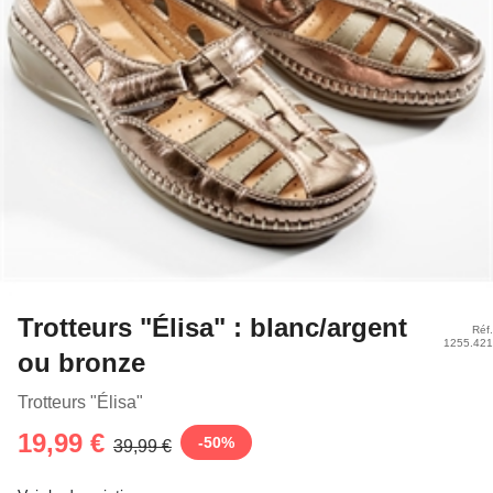
Trotteurs "Élisa" : blanc/argent
Réf.
1255.421
ou bronze
Trotteurs "Élisa"
19,99 €
-
50
%
39,99 €