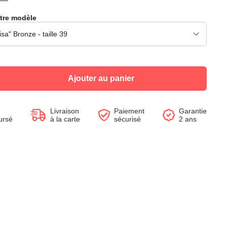
tre modèle
Voir le produit
Voir le produit
Voir le produit
Voir le produit
Voir le produit
Voir le produit
Voir le produit
Voir le produit
Ajouter au panier
Livraison
Paiement
Garantie
ursé
à la carte
sécurisé
2 ans