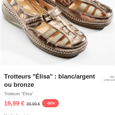
Trotteurs "Élisa" : blanc/argent
Réf.
1259.423
ou bronze
Trotteurs "Élisa"
19,99 €
-
50
%
39,99 €