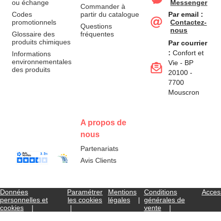
ou échange
Messenger
Commander à
Codes
partir du catalogue
Par email :
promotionnels
Contactez-
Questions
nous
Glossaire des
fréquentes
produits chimiques
Par courrier
:
Confort et
Informations
environnementales
Vie - BP
des produits
20100 -
7700
Mouscron
A propos de
nous
Partenariats
Avis Clients
Données
Paramétrer
Mentions
Conditions
Access
personnelles et
les cookies
légales
générales de
cookies
vente