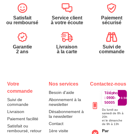
Satisfait
Service client
Paiement
ou remboursé
à votre écoute
sécurisé
Garantie
Livraison
Suivi de
2 ans
à la carte
commande
Votre
Nos services
Contactez-nous
commande
Besoin d'aide
Téléphone
:
0900-
0.50€/mi
Suivi de
Abonnement à la
50005
commande
newsletter
Du lundi au
Livraison
Désabonnement à
samedi de 8h à
la newsletter
20h
Paiement facilité
et le dimanche
Contact
de 9h à 13h
Satisfait ou
remboursé, retour
1ère visite
Par