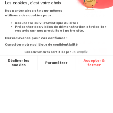
Garantie
Livraison
Suivi de
2 ans
à la carte
commande
Votre
Nos services
Contactez-nous
commande
Besoin d'aide
Téléphone
:
0900-
0.50€/mi
Suivi de
Abonnement à la
50005
commande
newsletter
Du lundi au
Livraison
Désabonnement à
samedi de 8h à
la newsletter
20h
Paiement facilité
et le dimanche
Contact
de 9h à 13h
Satisfait ou
remboursé, retour
1ère visite
Par
ou échange
Messenger
Commander à
Codes
partir du catalogue
Par email :
promotionnels
Contactez-
Questions
nous
Glossaire des
fréquentes
produits chimiques
Par courrier
:
Confort et
Informations