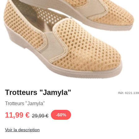
Trotteurs "Jamyla"
Réf. 6221.139
Trotteurs "Jamyla"
11,99 €
-
60
%
29,99 €
Voir la description