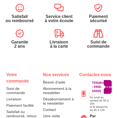
Satisfait
Service client
Paiement
ou remboursé
à votre écoute
sécurisé
Garantie
Livraison
Suivi de
2 ans
à la carte
commande
Votre
Nos services
Contactez-nous
commande
Besoin d'aide
Téléphone
:
0900-
0.50€/mi
Suivi de
Abonnement à la
50005
commande
newsletter
Du lundi au
Livraison
Désabonnement à
samedi de 8h à
la newsletter
20h
Paiement facilité
et le dimanche
Contact
de 9h à 13h
Satisfait ou
remboursé, retour
1ère visite
Par