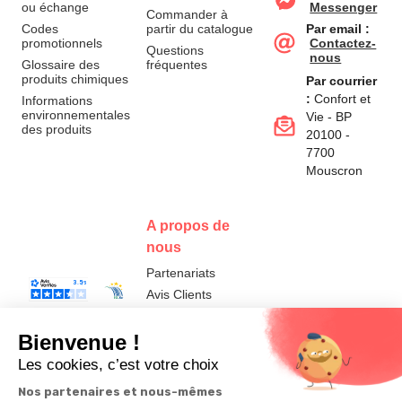
ou échange
Messenger
Commander à
Codes
partir du catalogue
Par email :
promotionnels
Contactez-
Questions
nous
Glossaire des
fréquentes
produits chimiques
Par courrier
:
Confort et
Informations
environnementales
Vie - BP
des produits
20100 -
7700
Mouscron
A propos de
nous
Partenariats
Avis Clients
Données
Paramétrer
Mentions
Conditions
Access
personnelles et
les cookies
légales
générales de
cookies
vente